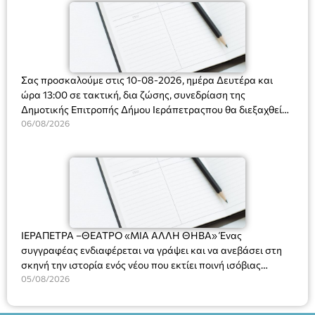
Σας προσκαλούμε στις 10-08-2026, ημέρα Δευτέρα και
ώρα 13:00 σε τακτική, δια ζώσης, συνεδρίαση της
Δημοτικής Επιτροπής Δήμου Ιεράπετραςπου θα διεξαχθεί
στο Δημοτικό Κατάστημα, Δημοκρατίας 31 στην αίθουσα
06/08/2026
«ΙΩΑΝΝΗΣ ΧΡΙΣΤΑΚΗΣ» στον 1ο όροφο, για τη συζήτηση
και λήψη αποφάσεων στα παρακάτω θέματα:
ΙΕΡΑΠΕΤΡΑ –ΘΕΑΤΡΟ «ΜΙΑ ΑΛΛΗ ΘΗΒΑ» Ένας
συγγραφέας ενδιαφέρεται να γράψει και να ανεβάσει στη
σκηνή την ιστορία ενός νέου που εκτίει ποινή ισόβιας
κάθειρξης για πατροκτονία. Ένα πολυβραβευμένο έργο για
05/08/2026
τις σχέσεις πατέρα-γιου, την ανδρική ταυτότητα, την ψυχική
ασθένεια, τον ερωτισμό. Ένα έργο αινιγματικό, συγκινητικό,