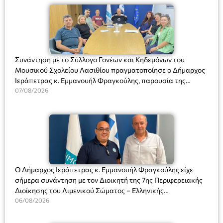
Συνάντηση με το Σύλλογο Γονέων και Κηδεμόνων του
Μουσικού Σχολείου Λασιθίου πραγματοποίησε ο Δήμαρχος
Ιεράπετρας κ. Εμμανουήλ Φραγκούλης, παρουσία της
Διευθύντριας του σχολείου κας Μαριάννας Χαΐτα.
07/08/2026
Ο Δήμαρχος Ιεράπετρας κ. Εμμανουήλ Φραγκούλης είχε
σήμερα συνάντηση με τον Διοικητή της 7ης Περιφερειακής
Διοίκησης του Λιμενικού Σώματος – Ελληνικής
Ακτοφυλακής (Λ.Σ.-ΕΛ.ΑΚΤ.), Αρχιπλοίαρχο Λ.Σ. κ. Ιωάννη
06/08/2026
Ορφανό