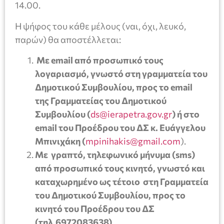
14.00.
Η ψήφος του κάθε μέλους (ναι, όχι, λευκό,
παρών) θα αποστέλλεται:
Με email από προσωπικό τους
λογαριασμό, γνωστό στη γραμματεία του
Δημοτικού Συμβουλίου, προς το email
της Γραμματείας του Δημοτικού
Συμβουλίου (
ds@ierapetra.gov.gr
)
ή στο
email του Προέδρου του ΔΣ κ. Ευάγγελου
Μπινιχάκη (
mpinihakis@gmail.com
).
Με γραπτό, τηλεφωνικό μήνυμα (sms)
από προσωπικό τους κινητό, γνωστό και
καταχωρημένο ως τέτοιο στη Γραμματεία
του Δημοτικού Συμβουλίου, προς το
κινητό του Προέδρου του ΔΣ
(τηλ.6972083638)