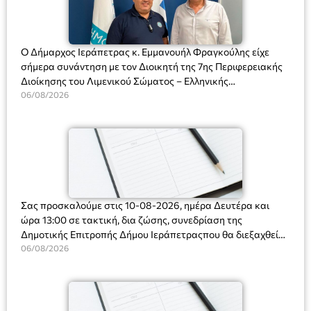
Ο Δήμαρχος Ιεράπετρας κ. Εμμανουήλ Φραγκούλης είχε
σήμερα συνάντηση με τον Διοικητή της 7ης Περιφερειακής
Διοίκησης του Λιμενικού Σώματος – Ελληνικής
Ακτοφυλακής (Λ.Σ.-ΕΛ.ΑΚΤ.), Αρχιπλοίαρχο Λ.Σ. κ. Ιωάννη
06/08/2026
Ορφανό
Σας προσκαλούμε στις 10-08-2026, ημέρα Δευτέρα και
ώρα 13:00 σε τακτική, δια ζώσης, συνεδρίαση της
Δημοτικής Επιτροπής Δήμου Ιεράπετραςπου θα διεξαχθεί
στο Δημοτικό Κατάστημα, Δημοκρατίας 31 στην αίθουσα
06/08/2026
«ΙΩΑΝΝΗΣ ΧΡΙΣΤΑΚΗΣ» στον 1ο όροφο, για τη συζήτηση
και λήψη αποφάσεων στα παρακάτω θέματα: