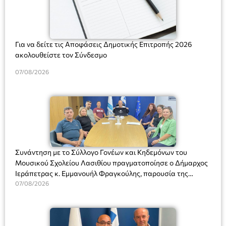
Για να δείτε τις Αποφάσεις Δημοτικής Επιτροπής 2026
ακολουθείστε τον Σύνδεσμο
07/08/2026
Συνάντηση με το Σύλλογο Γονέων και Κηδεμόνων του
Μουσικού Σχολείου Λασιθίου πραγματοποίησε ο Δήμαρχος
Ιεράπετρας κ. Εμμανουήλ Φραγκούλης, παρουσία της
Διευθύντριας του σχολείου κας Μαριάννας Χαΐτα.
07/08/2026