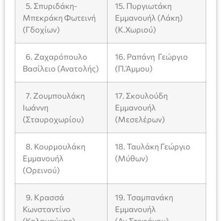
5. Σπυριδάκη-
15. Πυργιωτάκη
Μπεκράκη Φωτεινή
Εμμανουήλ (Λάκη)
(Γδοχίων)
(Κ.Χωριού)
6. Ζαχαρόπουλο
16. Ραπάνη Γεώργιο
Βασίλειο (Ανατολής)
(Π.Άμμου)
7. Ζουμπουλάκη
17. Σκουλούδη
Ιωάννη
Εμμανουήλ
(Σταυροχωρίου)
(Μεσελέρων)
8. Κουρμουλάκη
18. Ταυλάκη Γεώργιο
Εμμανουήλ
(Μύθων)
(Ορεινού)
9. Κρασσά
19. Τσαμπανάκη
Κωνσταντίνο
Εμμανουήλ
(Καλαμαύκας)
(Αγ.Στεφάνου)