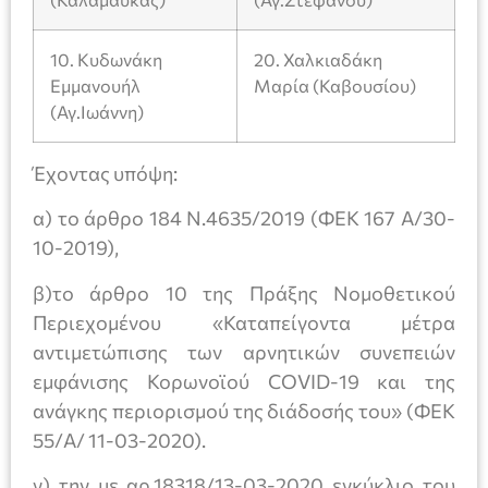
10. Κυδωνάκη
20. Χαλκιαδάκη
Εμμανουήλ
Μαρία (Καβουσίου)
(Αγ.Ιωάννη)
Έχοντας υπόψη:
α) το άρθρο 184 Ν.4635/2019 (ΦΕΚ 167 Α/30-
10-2019),
β)το άρθρο 10 της Πράξης Νομοθετικού
Περιεχομένου «Καταπείγοντα μέτρα
αντιμετώπισης των αρνητικών συνεπειών
εμφάνισης Κορωνοϊού COVID-19 και της
ανάγκης περιορισμού της διάδοσής του» (ΦΕΚ
55/Α/ 11-03-2020).
γ) την με αρ.18318/13-03-2020 εγκύκλιο του