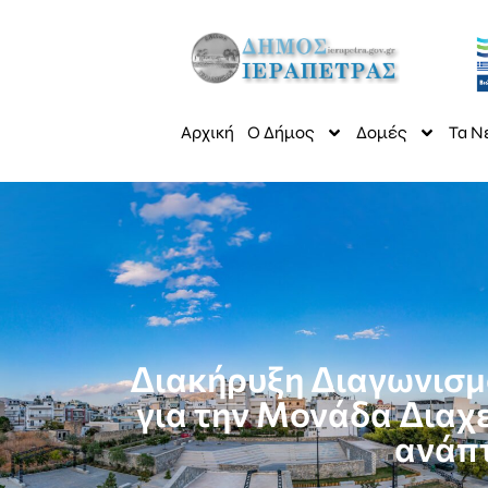
Αρχική
Ο Δήμος
Δομές
Τα Ν
Διακήρυξη Διαγωνισμο
για την Μονάδα Διαχ
ανάπτ