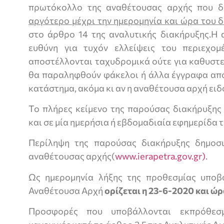
πρωτόκολλο της αναθέτουσας αρχής που δι
αργότερο μέχρι την ημερομηνία και ώρα του 
στο άρθρο 14 της αναλυτικής διακήρυξης.Η 
ευθύνη για τυχόν ελλείψεις του περιεχ
αποστέλλονται ταχυδρομικά ούτε για καθυστε
θα παραληφθούν φάκελοι ή άλλα έγγραφα απ
κατάστημα, ακόμα κι αν η αναθέτουσα αρχή ειδ
Το πλήρες κείμενο της παρούσας διακήρυξη
και σε μία ημερήσια ή εβδομαδιαία εφημερίδα 
Περίληψη της παρούσας διακήρυξης δημοσι
αναθέτουσας αρχής(
www.ierapetra.gov.gr)
.
Ως ημερομηνία λήξης της προθεσμίας υπο
Αναθέτουσα Αρχή
ορίζεται η 23-6-2020 και ώρ
Προσφορές που υποβάλλονται εκπρόθεσ