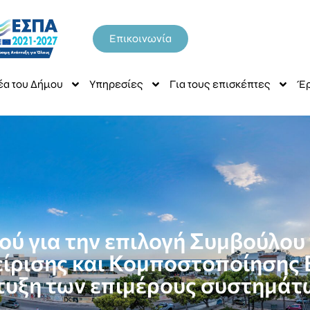
Επικοινωνία
έα του Δήμου
Υπηρεσίες
Για τους επισκέπτες
Έρ
ύ για την επιλογή Συμβούλου
είρισης και Κομποστοποίησης 
υξη των επιμέρους συστημάτ