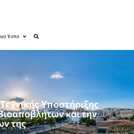
γα Έσπα
 Τεχνικής Υποστήριξης
Βιοαποβλήτων και την
ων της