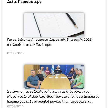
Δείτε Περισσότερα
Για να δείτε τις Αποφάσεις Δημοτικής Επιτροπής 2026
ακολουθείστε τον Σύνδεσμο
07/08/2026
Συνάντηση με το Σύλλογο Γονέων και Κηδεμόνων του
Μουσικού Σχολείου Λασιθίου πραγματοποίησε ο Δήμαρχος
Ιεράπετρας κ. Εμμανουήλ Φραγκούλης, παρουσία της
Διευθύντριας του σχολείου κας Μαριάννας Χαΐτα.
07/08/2026