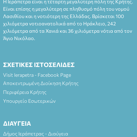
Η Ιεράπετρα είναι η τέταρτη μεγαλύτερη πόλη της Κρήτης.
άνω των 65 Προπώληση: Βιβλιοπωλείο Πάπυρος (Πλατεία
Είναι επίσης η μεγαλύτερη σε πληθυσμό πόλη του νομού
Πλαστήρα), E&G Mini market (Δημοκρατίας 39 Ιεράπετρα)
Λασιθίου και η νοτιότερη της Ελλάδας. Βρίσκεται 100
και στο more.com Χώρος: 3ο Γυμνάσιο Ιεράπετρας
(Είσοδος ΕΠΑ.Λ.) Έναρξη 21:15 Οργάνωση: ΚΝΩΣΟΣ
χιλιόμετρα νοτιοανατολικά από το Ηράκλειο, 242
ΘΕΑΤΡΙΚΕΣ ΠΑΡΑΓΩΓΕΣ ΕΕ
χιλιόμετρα από τα Χανιά και 36 χιλιόμετρα νότια από τον
Άγιο Νικόλαο.
ΣΧΕΤΙΚΕΣ ΙΣΤΟΣΕΛΙΔΕΣ
Visit Ierapetra - Facebook Page
Αποκεντρωμένη Διοίκηση Κρήτης
Περιφέρεια Κρήτης
Υπουργείο Εσωτερικών
ΔΙΑΥΓΕΙΑ
Δήμος Ιεράπετρας - Διαύγεια