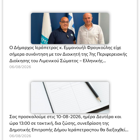
Ο Δήμαρχος Ιεράπετρας κ. Εμμανουήλ Φραγκούλης είχε
σήμερα συνάντηση με τον Διοικητή της 7ης Περιφερειακής
Διοίκησης του Λιμενικού Σώματος – Ελληνικής
Ακτοφυλακής (Λ.Σ.-ΕΛ.ΑΚΤ.), Αρχιπλοίαρχο Λ.Σ. κ. Ιωάννη
06/08/2026
Ορφανό
Σας προσκαλούμε στις 10-08-2026, ημέρα Δευτέρα και
ώρα 13:00 σε τακτική, δια ζώσης, συνεδρίαση της
Δημοτικής Επιτροπής Δήμου Ιεράπετραςπου θα διεξαχθεί
στο Δημοτικό Κατάστημα, Δημοκρατίας 31 στην αίθουσα
06/08/2026