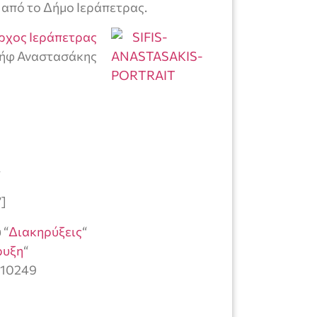
 από το Δήμο Ιεράπετρας.
ρχος Ιεράπετρας
ήφ Αναστασάκης
ν
”]
 “
Διακηρύξεις
“
ρυξη
“
=10249