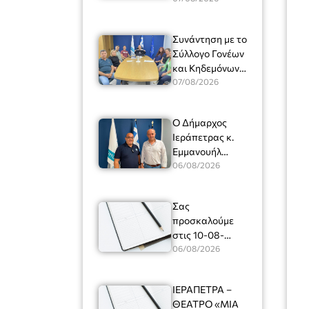
ακολουθείστε
τον Σύνδεσμο
Συνάντηση με το
Σύλλογο Γονέων
και Κηδεμόνων
του Μουσικού
07/08/2026
Σχολείου
Λασιθίου
Ο Δήμαρχος
πραγματοποίησε
Ιεράπετρας κ.
ο Δήμαρχος
Εμμανουήλ
Ιεράπετρας κ.
Φραγκούλης είχε
06/08/2026
Εμμανουήλ
σήμερα
Φραγκούλης,
συνάντηση με
παρουσία της
Σας
τον Διοικητή της
Διευθύντριας
προσκαλούμε
7ης
του σχολείου
στις 10-08-
Περιφερειακής
κας Μαριάννας
2026, ημέρα
06/08/2026
Διοίκησης του
Χαΐτα.
Δευτέρα και
Λιμενικού
ώρα 13:00 σε
Σώματος –
ΙΕΡΑΠΕΤΡΑ –
τακτική, δια
Ελληνικής
ΘΕΑΤΡΟ «ΜΙΑ
ζώσης,