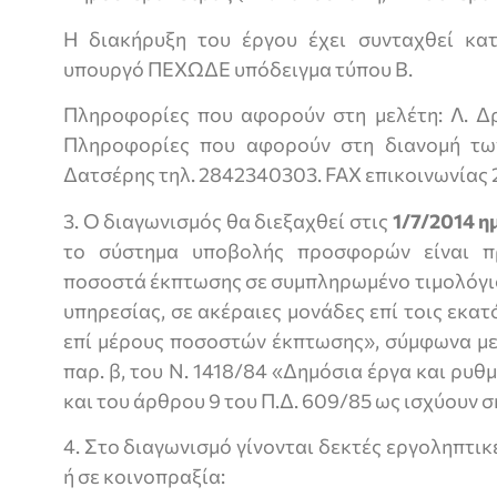
Η διακήρυξη του έργου έχει συνταχθεί κα
υπουργό ΠΕΧΩΔΕ υπόδειγμα τύπου Β.
Πληροφορίες που αφορούν στη μελέτη: Λ. Δ
Πληροφορίες που αφορούν στη διανομή τω
Δατσέρης τηλ. 2842340303. FAX επικοινωνίας
3. Ο διαγωνισμός θα διεξαχθεί στις
1/7/2014
η
το σύστημα υποβολής προσφορών είναι π
ποσοστά έκπτωσης σε συμπληρωμένο τιμολόγι
υπηρεσίας, σε ακέραιες μονάδες επί τοις εκατ
επί μέρους ποσοστών έκπτωσης», σύμφωνα με 
παρ. β, του Ν. 1418/84 «Δημόσια έργα και ρυ
και του άρθρου 9 του Π.Δ. 609/85 ως ισχύουν σ
4. Στο διαγωνισμό γίνονται δεκτές εργοληπτικ
ή σε κοινοπραξία: