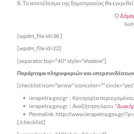
9. Το αποτέλεσμα της δημοπρασίας θα εγκριθεί
Ο
Δήμα
Ιωσ
[wpdm_file id=36 ]
[wpdm_file id=22]
[separator top=”40″ style=”shadow”]
Παράρτημα πληροφοριών και υπερσυνδέσεω
[checklist icon=”arrow” iconcolor=”” circle=”yes
ierapetra.gov.gr : Κατηγορία περιεχομένου
ierapetra.gov.gr : Αναζήτηση όρου “
Διακή
Permalink http://www.ierapetra.gov.gr/?p
[/checklist]