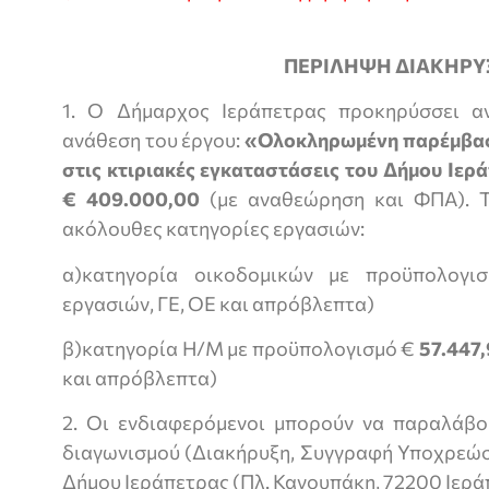
ΠΕΡΙΛΗΨΗ ΔΙΑΚΗΡΥ
1. Ο Δήμαρχος Ιεράπετρας προκηρύσσει αν
ανάθεση του έργου:
«
Ολοκληρωμένη παρέμβασ
στις κτιριακές εγκαταστάσεις του Δήμου Ιερ
€ 409.000,00
(με αναθεώρηση και ΦΠΑ). Τ
ακόλουθες κατηγορίες εργασιών:
α)κατηγορία οικοδομικών με προϋπολογ
εργασιών, ΓΕ, ΟΕ και απρόβλεπτα)
β)κατηγορία Η/Μ με προϋπολογισμό €
57.447,
και απρόβλεπτα)
2. Οι ενδιαφερόμενοι μπορούν να παραλάβο
διαγωνισμού (Διακήρυξη, Συγγραφή Υποχρεώσε
Δήμου Ιεράπετρας (Πλ. Κανουπάκη, 72200 Ιεράπ