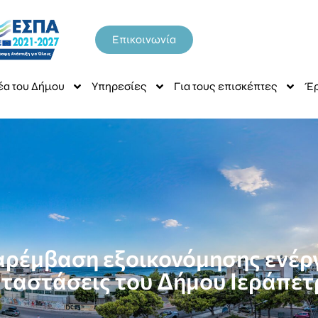
Επικοινωνία
έα του Δήμου
Υπηρεσίες
Για τους επισκέπτες
Έρ
έμβαση εξοικονόμησης ενέργε
ταστάσεις του Δήμου Ιεράπε