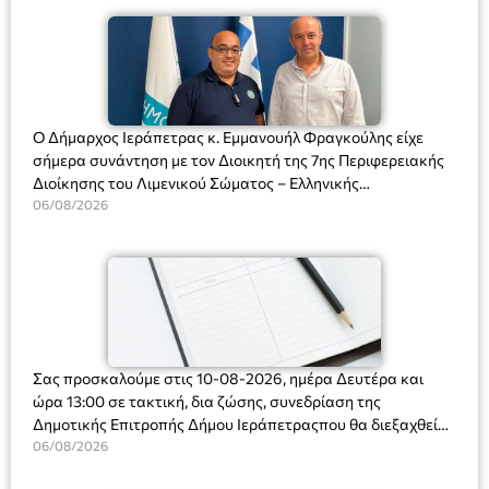
Ο Δήμαρχος Ιεράπετρας κ. Εμμανουήλ Φραγκούλης είχε
σήμερα συνάντηση με τον Διοικητή της 7ης Περιφερειακής
Διοίκησης του Λιμενικού Σώματος – Ελληνικής
Ακτοφυλακής (Λ.Σ.-ΕΛ.ΑΚΤ.), Αρχιπλοίαρχο Λ.Σ. κ. Ιωάννη
06/08/2026
Ορφανό
Σας προσκαλούμε στις 10-08-2026, ημέρα Δευτέρα και
ώρα 13:00 σε τακτική, δια ζώσης, συνεδρίαση της
Δημοτικής Επιτροπής Δήμου Ιεράπετραςπου θα διεξαχθεί
στο Δημοτικό Κατάστημα, Δημοκρατίας 31 στην αίθουσα
06/08/2026
«ΙΩΑΝΝΗΣ ΧΡΙΣΤΑΚΗΣ» στον 1ο όροφο, για τη συζήτηση