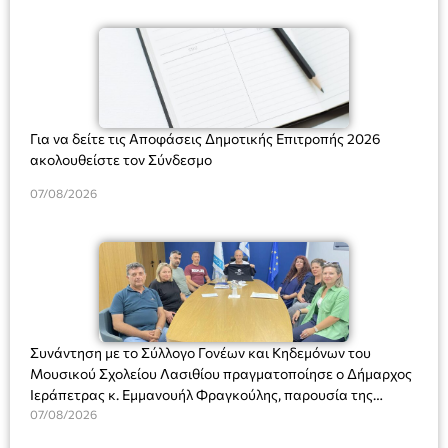
Για να δείτε τις Αποφάσεις Δημοτικής Επιτροπής 2026
ακολουθείστε τον Σύνδεσμο
07/08/2026
Συνάντηση με το Σύλλογο Γονέων και Κηδεμόνων του
Μουσικού Σχολείου Λασιθίου πραγματοποίησε ο Δήμαρχος
Ιεράπετρας κ. Εμμανουήλ Φραγκούλης, παρουσία της
Διευθύντριας του σχολείου κας Μαριάννας Χαΐτα.
07/08/2026