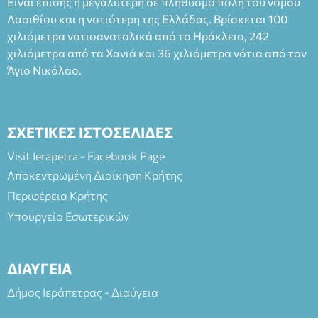
Είναι επίσης η μεγαλύτερη σε πληθυσμό πόλη του νομού
Πλαστήρα), E&G Mini market (Δημοκρατίας 39 Ιεράπετρα)
Λασιθίου και η νοτιότερη της Ελλάδας. Βρίσκεται 100
και στο more.com Χώρος: 3ο Γυμνάσιο Ιεράπετρας
(Είσοδος ΕΠΑ.Λ.) Έναρξη 21:15 Οργάνωση: ΚΝΩΣΟΣ
χιλιόμετρα νοτιοανατολικά από το Ηράκλειο, 242
ΘΕΑΤΡΙΚΕΣ ΠΑΡΑΓΩΓΕΣ ΕΕ
χιλιόμετρα από τα Χανιά και 36 χιλιόμετρα νότια από τον
Άγιο Νικόλαο.
ΣΧΕΤΙΚΕΣ ΙΣΤΟΣΕΛΙΔΕΣ
Visit Ierapetra - Facebook Page
Αποκεντρωμένη Διοίκηση Κρήτης
Περιφέρεια Κρήτης
Υπουργείο Εσωτερικών
ΔΙΑΥΓΕΙΑ
Δήμος Ιεράπετρας - Διαύγεια