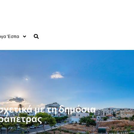
γα Έσπα
σχετικά με τη δημόσια
εράπετρας