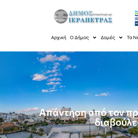
Αρχική
Ο Δήμος
Δομές
Τα Ν
Απάντηση από τον πρό
διαβούλε