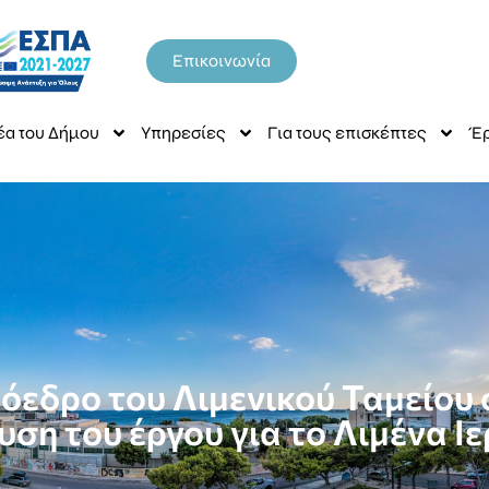
Επικοινωνία
έα του Δήμου
Υπηρεσίες
Για τους επισκέπτες
Έρ
εδρο του Λιμενικού Ταμείου 
υση του έργου για το Λιμένα Ι