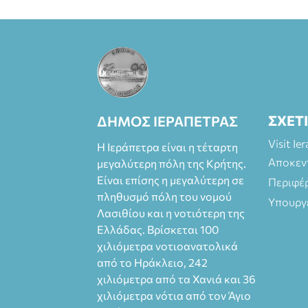
Πάπυρος
(Πλατεία
Πλαστήρα), E&G
Mini market
(Δημοκρατίας
39 Ιεράπετρα)
και
στο more.com
ΣΧΕΤ
ΔΗΜΟΣ ΙΕΡΑΠΕΤΡΑΣ
Χώρος: 3ο
Γυμνάσιο
Visit Ie
Η Ιεράπετρα είναι η τέταρτη
Ιεράπετρας
Αποκεν
μεγαλύτερη πόλη της Κρήτης.
(Είσοδος ΕΠΑ.Λ.)
Είναι επίσης η μεγαλύτερη σε
Περιφέ
Έναρξη 21:15
πληθυσμό πόλη του νομού
Οργάνωση:
Υπουργ
ΚΝΩΣΟΣ
Λασιθίου και η νοτιότερη της
ΘΕΑΤΡΙΚΕΣ
Ελλάδας. Βρίσκεται 100
ΠΑΡΑΓΩΓΕΣ ΕΕ
χιλιόμετρα νοτιοανατολικά
από το Ηράκλειο, 242
χιλιόμετρα από τα Χανιά και 36
χιλιόμετρα νότια από τον Άγιο