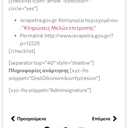
[checklist icon=”arrow” iconcolor=””
circle=”yes”]
ierapetra.gov.gr. Κατηγορία περιεχομένου
: “
Κληρώσεις Μελών επιτροπής
“
Permalink http://www.ierapetra.gov.gr/?
p=12225
[/checklist]
[separator top=”40″ style=”shadow”]
Πληροφορίες ανάρτησης
[xyz-ihs
snippet=”DnsiOikonomikonYpiresion”]
[xyz-ihs snippet=”Adminsignature”]
Προηγούμενο
Επόμενο