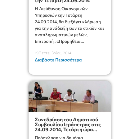
την Τετάρτη 24.09.2014
Η Διεύθυνση Οικονομικών
Υπηρεσιών την Τετάρτη
24.09.2014, θα διεξάγει κλήρωση
για την ανάδειξη των τακτικών και
αναπληρωματικών μελών,
Επιτροπή : «Προμήθεια
ανταλλακτικών, ελαστικών και
19 Σεπτεμβρίου, 2014
αεροθαλάμων....».
Διαβάστε Περισσότερα
Συνεδρίαση του Δημοτικού
Συμβουλίου Ιεράπετρας στις
24.09.2014, Τετάρτη ώρα
20.00
Πρόσκληση για δημόσια