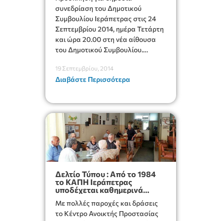
συνεδρίαση του Δημοτικού
Συμβουλίου Ιεράπετρας στις 24
Σεπτεμβρίου 2014, ημέρα Τετάρτη
και ώρα 20.00 στη νέα αίθουσα
του Δημοτικού Συμβουλίου.
Πίνακας με τα σαράντα δύο (42)
19 Σεπτεμβρίου, 2014
θέματα προς συζήτηση.
Διαβάστε Περισσότερα
Δελτίο Τύπου : Από το 1984
το ΚΑΠΗ Ιεράπετρας
υποδέχεται καθημερινά
δεκάδες πολίτες
Με πολλές παροχές και δράσεις
το Κέντρο Ανοικτής Προστασίας