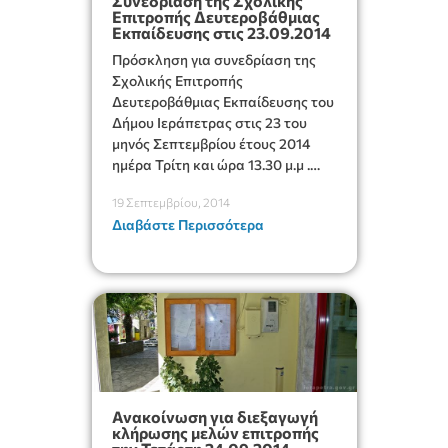
Συνεδρίαση της Σχολικής
Επιτροπής Δευτεροβάθμιας
Εκπαίδευσης στις 23.09.2014
Πρόσκληση για συνεδρίαση της
Σχολικής Επιτροπής
Δευτεροβάθμιας Εκπαίδευσης του
Δήμου Ιεράπετρας στις 23 του
μηνός Σεπτεμβρίου έτους 2014
ημέρα Τρίτη και ώρα 13.30 μ.μ .
Πίνακας των δύο (02) θεμάτων
19 Σεπτεμβρίου, 2014
της ημερήσιας διάταξης.
Διαβάστε Περισσότερα
Ανακοίνωση για διεξαγωγή
κλήρωσης μελών επιτροπής