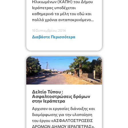
Ηλικιωμένων (ΚΑΠΗ) του Δήμου
Ιεράπετρας υποδέχεται
καθημερινά τα μέλη του εδώ και
πολλά χρόνια ανταποκρινόμενο
στο σημαντικό κοινωνικό τους
19 Σεπτεμβρίου, 2014
έργο.
Διαβάστε Περισσότερα
Δελτίο Τύπου :
Ασφαλτοστρώσεις δρόμων
στην Ιεράπετρα
Aρχισαν οι εργασίες διάνοιξης και
διαμόρφωσης για την υλοποίηση
του έργου «ΑΣΦΑΛΤΟΣΤΡΩΣΕΙΣ
ΔΡΟΜΩΝ ΔΗΜΟΥ ΙΕΡΑΠΕΤΡΑΣ».