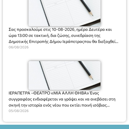
Σας προσκαλούμε στις 10-08-2026, ημέρα Δευτέρα και
ώρα 13:00 σε τακτική, δια ζώσης, συνεδρίαση της
Δημοτικής Επιτροπής Δήμου Ιεράπετραςπου θα διεξαχθεί
στο Δημοτικό Κατάστημα, Δημοκρατίας 31 στην αίθουσα
06/08/2026
«ΙΩΑΝΝΗΣ ΧΡΙΣΤΑΚΗΣ» στον 1ο όροφο, για τη συζήτηση
και λήψη αποφάσεων στα παρακάτω θέματα:
ΙΕΡΑΠΕΤΡΑ –ΘΕΑΤΡΟ «ΜΙΑ ΑΛΛΗ ΘΗΒΑ» Ένας
συγγραφέας ενδιαφέρεται να γράψει και να ανεβάσει στη
σκηνή την ιστορία ενός νέου που εκτίει ποινή ισόβιας
κάθειρξης για πατροκτονία. Ένα πολυβραβευμένο έργο για
05/08/2026
τις σχέσεις πατέρα-γιου, την ανδρική ταυτότητα, την ψυχική
ασθένεια, τον ερωτισμό. Ένα έργο αινιγματικό, συγκινητικό,