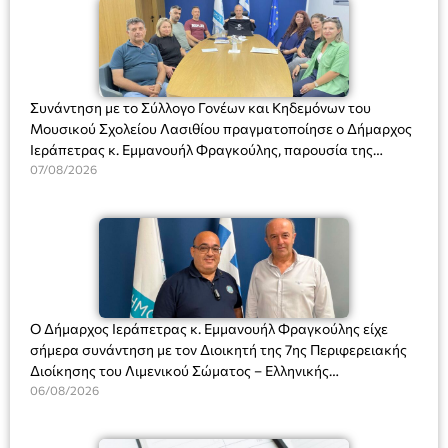
Συνάντηση με το Σύλλογο Γονέων και Κηδεμόνων του
Μουσικού Σχολείου Λασιθίου πραγματοποίησε ο Δήμαρχος
Ιεράπετρας κ. Εμμανουήλ Φραγκούλης, παρουσία της
Διευθύντριας του σχολείου κας Μαριάννας Χαΐτα.
07/08/2026
Ο Δήμαρχος Ιεράπετρας κ. Εμμανουήλ Φραγκούλης είχε
σήμερα συνάντηση με τον Διοικητή της 7ης Περιφερειακής
Διοίκησης του Λιμενικού Σώματος – Ελληνικής
Ακτοφυλακής (Λ.Σ.-ΕΛ.ΑΚΤ.), Αρχιπλοίαρχο Λ.Σ. κ. Ιωάννη
06/08/2026
Ορφανό