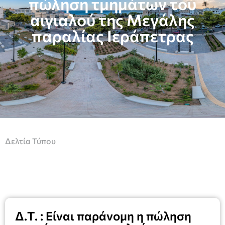
πώληση τμημάτων του
αιγιαλού της Μεγάλης
παραλίας Ιεράπετρας
Δελτία Τύπου
Δ.Τ. : Είναι παράνομη η πώληση