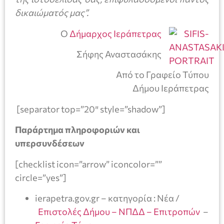
δικαιώματός μας”.
Ο
Δήμαρχος Ιεράπετρας
Σήφης Αναστασάκης
Από το Γραφείο Τύπου
Δήμου Ιεράπετρας
[separator top=”20″ style=”shadow”]
Παράρτημα πληροφοριών και
υπερσυνδέσεων
[checklist icon=”arrow” iconcolor=””
circle=”yes”]
ierapetra.gov.gr – κατηγορία : Νέα /
Επιστολές Δήμου – ΝΠΔΔ – Επιτροπών
–