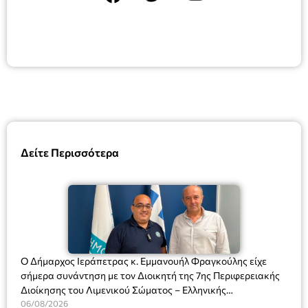
Δείτε Περισσότερα
Ο Δήμαρχος Ιεράπετρας κ. Εμμανουήλ Φραγκούλης είχε
σήμερα συνάντηση με τον Διοικητή της 7ης Περιφερειακής
Διοίκησης του Λιμενικού Σώματος – Ελληνικής
Ακτοφυλακής (Λ.Σ.-ΕΛ.ΑΚΤ.), Αρχιπλοίαρχο Λ.Σ. κ. Ιωάννη
06/08/2026