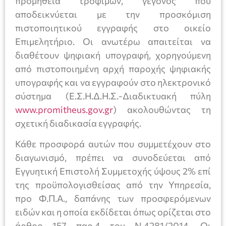
προμήθεια τροφίμων, γεγονός που
αποδεικνύεται με την προσκόμιση
πιστοποιητικού εγγραφής στο οικείο
Επιμελητήριο. Οι ανωτέρω απαιτείται να
διαθέτουν ψηφιακή υπογραφή, χορηγούμενη
από πιστοποιημένη αρχή παροχής ψηφιακής
υπογραφής και να εγγραφούν στο ηλεκτρονικό
σύστημα (Ε.Σ.Η.Δ.Η.Σ.-Διαδικτυακή πύλη
www.promitheus.gov.gr
) ακολουθώντας τη
σχετική διαδικασία εγγραφής.
Κάθε προσφορά αυτών που συμμετέχουν στο
διαγωνισμό, πρέπει να συνοδεύεται από
Εγγυητική Επιστολή Συμμετοχής ύψους 2% επί
της προϋπολογισθείσας από την Υπηρεσία,
προ Φ.Π.Α., δαπάνης των προσφερόμενων
ειδών και η οποία εκδίδεται όπως ορίζεται στο
άρθρο 157 παρ.4 του Ν.4281/2014. Οι