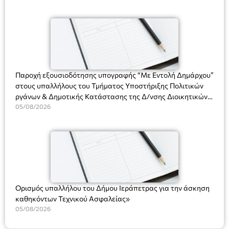
χρήση του Πληροφοριακού Συστήματος “Μητρώο Πολιτών”
άνω των 65 Προπώληση: Βιβλιοπωλείο Πάπυρος (Πλατεία
(Ν. 5314/2026).»
Πλαστήρα), E&G Mini market (Δημοκρατίας 39 Ιεράπετρα)
και στο more.com Χώρος: 3ο Γυμνάσιο Ιεράπετρας
(Είσοδος ΕΠΑ.Λ.) Έναρξη 21:15 Οργάνωση: ΚΝΩΣΟΣ
ΘΕΑΤΡΙΚΕΣ ΠΑΡΑΓΩΓΕΣ ΕΕ
Παροχή εξουσιοδότησης υπογραφής “Με Εντολή Δημάρχου”
στους υπαλλήλους του Τμήματος Υποστήριξης Πολιτικών
ργάνων & Δημοτικής Κατάστασης της Δ/νσης Διοικητικών
Υπηρεσιών για αποφάσεις, πιστοποιητικά, πράξεις και
05/08/2026
χρήση του Πληροφοριακού Συστήματος “Μητρώο Πολιτών”
(Ν. 5314/2026).»
Ορισμός υπαλλήλου του Δήμου Ιεράπετρας για την άσκηση
καθηκόντων Τεχνικού Ασφαλείας»
05/08/2026