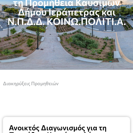
τη Προμήθεια Καυσίμων
Δήμου Ιεράπετρας και
Ν.Π.Δ.Δ. ΚΟΙΝΩ.ΠΟΛΙΤΙ.Α.
Διακηρύξεις Προμηθειών
Ανοικτός Διαγωνισμός για τη