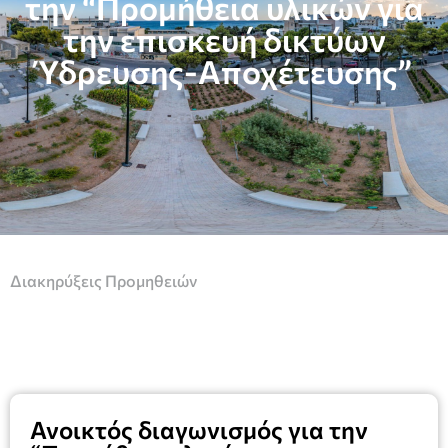
την “Προμήθεια υλικών για
την επισκευή δικτύων
Ύδρευσης-Αποχέτευσης”
Διακηρύξεις Προμηθειών
Ανοικτός διαγωνισμός για την