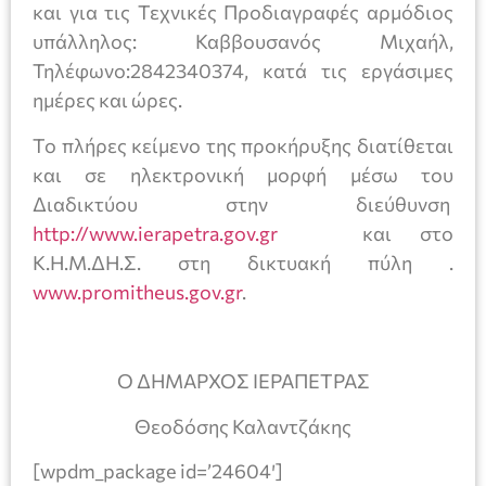
και για τις Τεχνικές Προδιαγραφές αρμόδιος
υπάλληλος: Καββουσανός Μιχαήλ,
Τηλέφωνο:2842340374, κατά τις εργάσιμες
ημέρες και ώρες.
Το πλήρες κείμενο της προκήρυξης διατίθεται
και σε ηλεκτρονική μορφή μέσω του
Διαδικτύου στην διεύθυνση
http://www.ierapetra.gov.gr
και στο
Κ.Η.Μ.ΔΗ.Σ. στη δικτυακή πύλη .
www.promitheus.gov.gr
.
Ο ΔΗΜΑΡΧΟΣ ΙΕΡΑΠΕΤΡΑΣ
Θεοδόσης Καλαντζάκης
[wpdm_package id=’24604′]