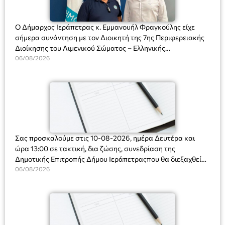
Ο Δήμαρχος Ιεράπετρας κ. Εμμανουήλ Φραγκούλης είχε
σήμερα συνάντηση με τον Διοικητή της 7ης Περιφερειακής
Διοίκησης του Λιμενικού Σώματος – Ελληνικής
Ακτοφυλακής (Λ.Σ.-ΕΛ.ΑΚΤ.), Αρχιπλοίαρχο Λ.Σ. κ. Ιωάννη
06/08/2026
Ορφανό
Σας προσκαλούμε στις 10-08-2026, ημέρα Δευτέρα και
ώρα 13:00 σε τακτική, δια ζώσης, συνεδρίαση της
Δημοτικής Επιτροπής Δήμου Ιεράπετραςπου θα διεξαχθεί
στο Δημοτικό Κατάστημα, Δημοκρατίας 31 στην αίθουσα
06/08/2026
«ΙΩΑΝΝΗΣ ΧΡΙΣΤΑΚΗΣ» στον 1ο όροφο, για τη συζήτηση
και λήψη αποφάσεων στα παρακάτω θέματα: