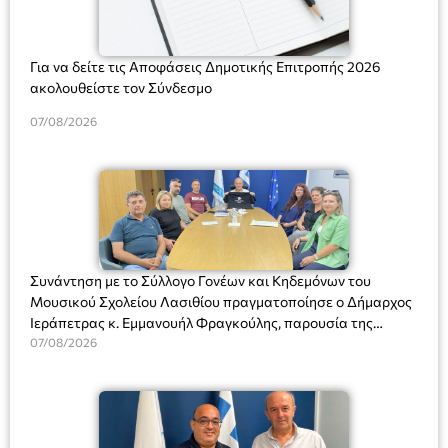
Για να δείτε τις Αποφάσεις Δημοτικής Επιτροπής 2026
ακολουθείστε τον Σύνδεσμο
07/08/2026
Συνάντηση με το Σύλλογο Γονέων και Κηδεμόνων του
Μουσικού Σχολείου Λασιθίου πραγματοποίησε ο Δήμαρχος
Ιεράπετρας κ. Εμμανουήλ Φραγκούλης, παρουσία της
Διευθύντριας του σχολείου κας Μαριάννας Χαΐτα.
07/08/2026