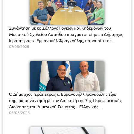
Συνάντηση με το Σύλλογο Γονέων και Κηδεμόνων του
Μουσικού Σχολείου Λασιθίου πραγματοποίησε ο Δήμαρχος
Ιεράπετρας κ. Εμμανουήλ Φραγκούλης, παρουσία της
Διευθύντριας του σχολείου κας Μαριάννας Χαΐτα.
07/08/2026
Ο Δήμαρχος Ιεράπετρας κ. Εμμανουήλ Φραγκούλης είχε
σήμερα συνάντηση με τον Διοικητή της 7ης Περιφερειακής
Διοίκησης του Λιμενικού Σώματος – Ελληνικής
Ακτοφυλακής (Λ.Σ.-ΕΛ.ΑΚΤ.), Αρχιπλοίαρχο Λ.Σ. κ. Ιωάννη
06/08/2026
Ορφανό