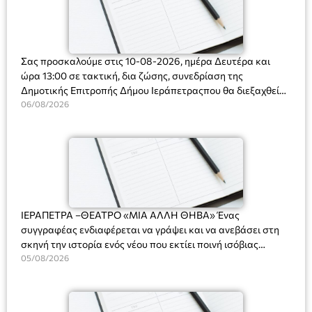
Σας προσκαλούμε στις 10-08-2026, ημέρα Δευτέρα και
ώρα 13:00 σε τακτική, δια ζώσης, συνεδρίαση της
Δημοτικής Επιτροπής Δήμου Ιεράπετραςπου θα διεξαχθεί
στο Δημοτικό Κατάστημα, Δημοκρατίας 31 στην αίθουσα
06/08/2026
«ΙΩΑΝΝΗΣ ΧΡΙΣΤΑΚΗΣ» στον 1ο όροφο, για τη συζήτηση
και λήψη αποφάσεων στα παρακάτω θέματα:
ΙΕΡΑΠΕΤΡΑ –ΘΕΑΤΡΟ «ΜΙΑ ΑΛΛΗ ΘΗΒΑ» Ένας
συγγραφέας ενδιαφέρεται να γράψει και να ανεβάσει στη
σκηνή την ιστορία ενός νέου που εκτίει ποινή ισόβιας
κάθειρξης για πατροκτονία. Ένα πολυβραβευμένο έργο για
05/08/2026
τις σχέσεις πατέρα-γιου, την ανδρική ταυτότητα, την ψυχική
ασθένεια, τον ερωτισμό. Ένα έργο αινιγματικό, συγκινητικό,
όσο και διασκεδαστικό. Ο διακεκριμένος σκηνοθέτης