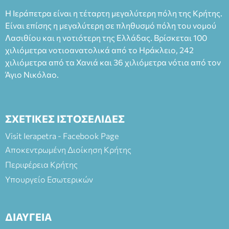
Ταμείο 22€- Προπώληση 20€( Άνεργοι, Φοιτητές, ΑΜΕΑ,
Η Ιεράπετρα είναι η τέταρτη μεγαλύτερη πόλη της Κρήτης.
άνω των 65 Προπώληση: Βιβλιοπωλείο Πάπυρος (Πλατεία
Είναι επίσης η μεγαλύτερη σε πληθυσμό πόλη του νομού
Πλαστήρα), E&G Mini market (Δημοκρατίας 39 Ιεράπετρα)
Λασιθίου και η νοτιότερη της Ελλάδας. Βρίσκεται 100
και στο more.com Χώρος: 3ο Γυμνάσιο Ιεράπετρας
(Είσοδος ΕΠΑ.Λ.) Έναρξη 21:15 Οργάνωση: ΚΝΩΣΟΣ
χιλιόμετρα νοτιοανατολικά από το Ηράκλειο, 242
ΘΕΑΤΡΙΚΕΣ ΠΑΡΑΓΩΓΕΣ ΕΕ
χιλιόμετρα από τα Χανιά και 36 χιλιόμετρα νότια από τον
Άγιο Νικόλαο.
ΣΧΕΤΙΚΕΣ ΙΣΤΟΣΕΛΙΔΕΣ
Visit Ierapetra - Facebook Page
Αποκεντρωμένη Διοίκηση Κρήτης
Περιφέρεια Κρήτης
Υπουργείο Εσωτερικών
ΔΙΑΥΓΕΙΑ