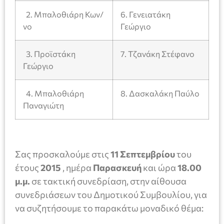
2. Μπαλοθιάρη Κων/
6. Γενειατάκη
νο
Γεώργιο
3. Προϊστάκη
7. Τζανάκη Στέφανο
Γεώργιο
4. Μπαλοθιάρη
8. Δασκαλάκη Παύλο
Παναγιώτη
Σας προσκαλούμε στις
11 Σεπτεμβρίου
του
έτους
201
5
, ημέρα
Παρασκευή
και ώρα
18.00
μ.μ
.
σε τακτική συνεδρίαση, στην αίθουσα
συνεδριάσεων του Δημοτικού Συμβουλίου, για
να συζητήσουμε το παρακάτω μοναδικό θέμα: