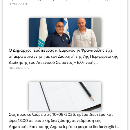
Διευθύντριας του σχολείου κας Μαριάννας Χαΐτα.
07/08/2026
Ο Δήμαρχος Ιεράπετρας κ. Εμμανουήλ Φραγκούλης είχε
σήμερα συνάντηση με τον Διοικητή της 7ης Περιφερειακής
Διοίκησης του Λιμενικού Σώματος – Ελληνικής
Ακτοφυλακής (Λ.Σ.-ΕΛ.ΑΚΤ.), Αρχιπλοίαρχο Λ.Σ. κ. Ιωάννη
06/08/2026
Ορφανό
Σας προσκαλούμε στις 10-08-2026, ημέρα Δευτέρα και
ώρα 13:00 σε τακτική, δια ζώσης, συνεδρίαση της
Δημοτικής Επιτροπής Δήμου Ιεράπετραςπου θα διεξαχθεί