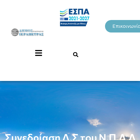
Επικοινωνί
Συνεδρίαση Δ.Σ του Ν.Π.Δ.Δ