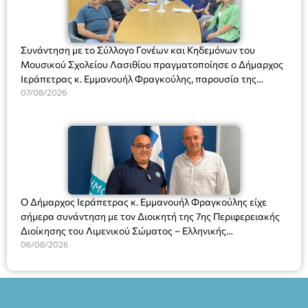
Συνάντηση με το Σύλλογο Γονέων και Κηδεμόνων του
Μουσικού Σχολείου Λασιθίου πραγματοποίησε ο Δήμαρχος
Ιεράπετρας κ. Εμμανουήλ Φραγκούλης, παρουσία της
Διευθύντριας του σχολείου κας Μαριάννας Χαΐτα.
07/08/2026
Ο Δήμαρχος Ιεράπετρας κ. Εμμανουήλ Φραγκούλης είχε
σήμερα συνάντηση με τον Διοικητή της 7ης Περιφερειακής
Διοίκησης του Λιμενικού Σώματος – Ελληνικής
Ακτοφυλακής (Λ.Σ.-ΕΛ.ΑΚΤ.), Αρχιπλοίαρχο Λ.Σ. κ. Ιωάννη
06/08/2026
Ορφανό