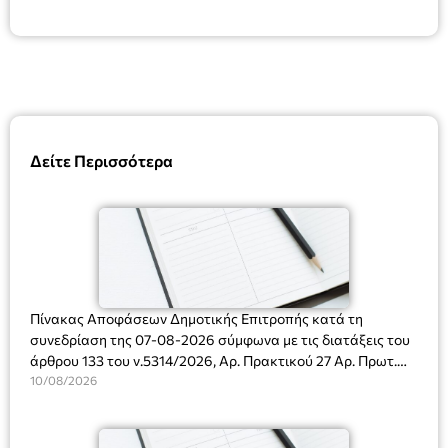
Δείτε Περισσότερα
Πίνακας Αποφάσεων Δημοτικής Επιτροπής κατά τη
συνεδρίαση της 07-08-2026 σύμφωνα με τις διατάξεις του
άρθρου 133 του ν.5314/2026, Αρ. Πρακτικού 27 Αρ. Πρωτ.
Πρόσκλησης: 10817/03-08-2026
10/08/2026