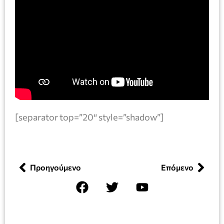
[separator top=”20″ style=”shadow”]
Προηγούμενο
Επόμενο