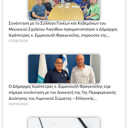
Συνάντηση με το Σύλλογο Γονέων και Κηδεμόνων του
Μουσικού Σχολείου Λασιθίου πραγματοποίησε ο Δήμαρχος
Ιεράπετρας κ. Εμμανουήλ Φραγκούλης, παρουσία της
Διευθύντριας του σχολείου κας Μαριάννας Χαΐτα.
07/08/2026
Ο Δήμαρχος Ιεράπετρας κ. Εμμανουήλ Φραγκούλης είχε
σήμερα συνάντηση με τον Διοικητή της 7ης Περιφερειακής
Διοίκησης του Λιμενικού Σώματος – Ελληνικής
Ακτοφυλακής (Λ.Σ.-ΕΛ.ΑΚΤ.), Αρχιπλοίαρχο Λ.Σ. κ. Ιωάννη
06/08/2026
Ορφανό