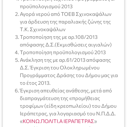
προϋπολογισμού 2013
Αγορά νερού από ΤΟΕΒ Σχινοκαψάλων
για άρδευση της παραλιακής ζώνης της
Τ.Κ. Σχινοκαψάλων
Τροποποίηση της με αρ.108/2013
απόφασης Δ.Σ.(Εκμισθώσεις αιγιαλών)
Τροποποίηση προϋπολογισμού 2013
Ανάκληση της με αρ.61/2013 απόφασης
Δ.Σ. Έγκριση του Ολοκληρωμένου
Προγράμματος Δράσης του Δήμου μας για
το έτος 2013.
Έγκριση απευθείας ανάθεσης, μετά από
διαπραγμάτευση της «προμήθειας
τροφίμων (είδη κρεοπωλείου) του Δήμου
Ιεράπετρας, για λογαριασμό του Ν.Π.Δ.Δ.
«
ΚΟΙΝΩ.ΠΟΛΙΤΙ.Α ΙΕΡΑΠΕΤΡΑΣ
»