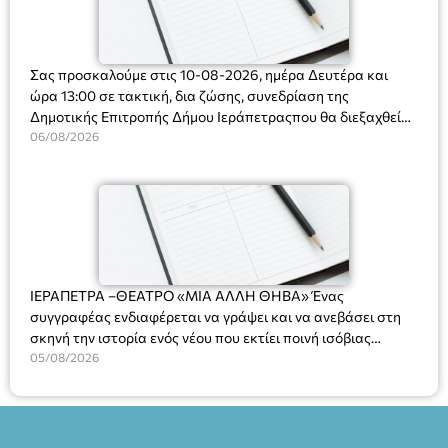
Σας προσκαλούμε στις 10-08-2026, ημέρα Δευτέρα και
ώρα 13:00 σε τακτική, δια ζώσης, συνεδρίαση της
Δημοτικής Επιτροπής Δήμου Ιεράπετραςπου θα διεξαχθεί
στο Δημοτικό Κατάστημα, Δημοκρατίας 31 στην αίθουσα
06/08/2026
«ΙΩΑΝΝΗΣ ΧΡΙΣΤΑΚΗΣ» στον 1ο όροφο, για τη συζήτηση
και λήψη αποφάσεων στα παρακάτω θέματα:
ΙΕΡΑΠΕΤΡΑ –ΘΕΑΤΡΟ «ΜΙΑ ΑΛΛΗ ΘΗΒΑ» Ένας
συγγραφέας ενδιαφέρεται να γράψει και να ανεβάσει στη
σκηνή την ιστορία ενός νέου που εκτίει ποινή ισόβιας
κάθειρξης για πατροκτονία. Ένα πολυβραβευμένο έργο για
05/08/2026
τις σχέσεις πατέρα-γιου, την ανδρική ταυτότητα, την ψυχική
ασθένεια, τον ερωτισμό. Ένα έργο αινιγματικό, συγκινητικό,
όσο και διασκεδαστικό. Ο διακεκριμένος σκηνοθέτης
Βαγγέλης Θεοδωρόπουλος ανέδειξε το πολυεπίπεδο αυτό