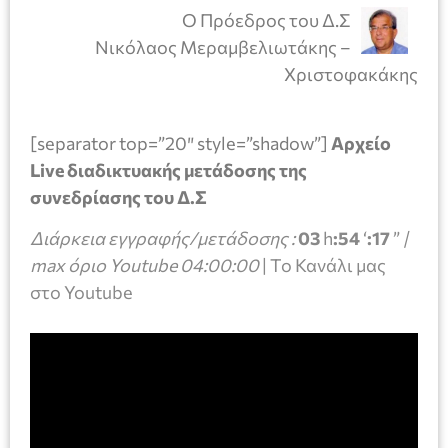
Ο Πρόεδρος του Δ.Σ
Νικόλαος Μεραμβελιωτάκης –
Χριστοφακάκης
[separator top=”20″ style=”shadow”]
Αρχείο
Live διαδικτυακής μετάδοσης της
συνεδρίασης του Δ.Σ
Διάρκεια εγγραφής/μετάδοσης :
03
h
:54
‘
:17
”
|
max όριο Youtube 04:00:00
|
Το Κανάλι μας
στο Youtube