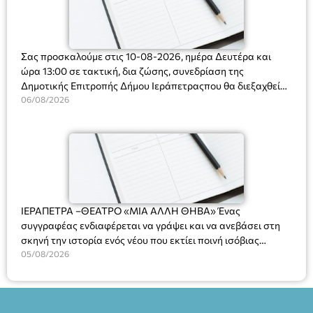
Σας προσκαλούμε στις 10-08-2026, ημέρα Δευτέρα και
ώρα 13:00 σε τακτική, δια ζώσης, συνεδρίαση της
Δημοτικής Επιτροπής Δήμου Ιεράπετραςπου θα διεξαχθεί
στο Δημοτικό Κατάστημα, Δημοκρατίας 31 στην αίθουσα
06/08/2026
«ΙΩΑΝΝΗΣ ΧΡΙΣΤΑΚΗΣ» στον 1ο όροφο, για τη συζήτηση
και λήψη αποφάσεων στα παρακάτω θέματα:
ΙΕΡΑΠΕΤΡΑ –ΘΕΑΤΡΟ «ΜΙΑ ΑΛΛΗ ΘΗΒΑ» Ένας
συγγραφέας ενδιαφέρεται να γράψει και να ανεβάσει στη
σκηνή την ιστορία ενός νέου που εκτίει ποινή ισόβιας
κάθειρξης για πατροκτονία. Ένα πολυβραβευμένο έργο για
05/08/2026
τις σχέσεις πατέρα-γιου, την ανδρική ταυτότητα, την ψυχική
ασθένεια, τον ερωτισμό. Ένα έργο αινιγματικό, συγκινητικό,
όσο και διασκεδαστικό. Ο διακεκριμένος σκηνοθέτης