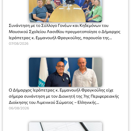
Συνάντηση με το Σύλλογο Γονέων και Κηδεμόνων του
Μουσικού Σχολείου Λασιθίου πραγματοποίησε ο Δήμαρχος
Ιεράπετρας κ. Εμμανουήλ Φραγκούλης, παρουσία της
Διευθύντριας του σχολείου κας Μαριάννας Χαΐτα.
07/08/2026
Ο Δήμαρχος Ιεράπετρας κ. Εμμανουήλ Φραγκούλης είχε
σήμερα συνάντηση με τον Διοικητή της 7ης Περιφερειακής
Διοίκησης του Λιμενικού Σώματος – Ελληνικής
Ακτοφυλακής (Λ.Σ.-ΕΛ.ΑΚΤ.), Αρχιπλοίαρχο Λ.Σ. κ. Ιωάννη
06/08/2026
Ορφανό