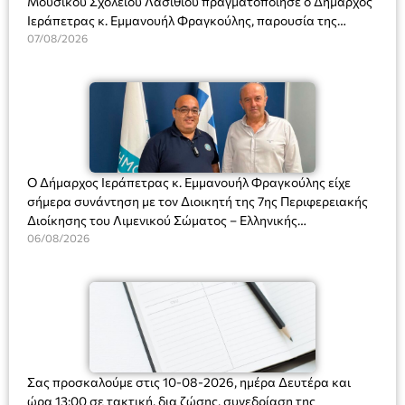
Μουσικού Σχολείου Λασιθίου πραγματοποίησε ο Δήμαρχος
Ιεράπετρας κ. Εμμανουήλ Φραγκούλης, παρουσία της
Διευθύντριας του σχολείου κας Μαριάννας Χαΐτα.
07/08/2026
Ο Δήμαρχος Ιεράπετρας κ. Εμμανουήλ Φραγκούλης είχε
σήμερα συνάντηση με τον Διοικητή της 7ης Περιφερειακής
Διοίκησης του Λιμενικού Σώματος – Ελληνικής
Ακτοφυλακής (Λ.Σ.-ΕΛ.ΑΚΤ.), Αρχιπλοίαρχο Λ.Σ. κ. Ιωάννη
06/08/2026
Ορφανό
Σας προσκαλούμε στις 10-08-2026, ημέρα Δευτέρα και
ώρα 13:00 σε τακτική, δια ζώσης, συνεδρίαση της