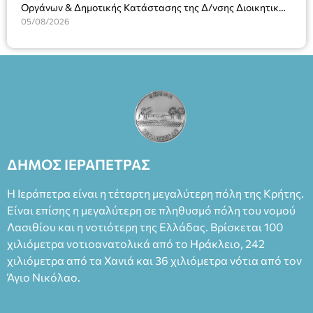
Οργάνων & Δημοτικής Κατάστασης της Δ/νσης Διοικητικών
Φεδερίκο. Σκηνοθεσία: Βαγγέλης Θεοδωρόπουλος Είσοδος: :
Υπηρεσιών για αποφάσεις, πιστοποιητικά, πράξεις και
05/08/2026
Ταμείο 22€- Προπώληση 20€( Άνεργοι, Φοιτητές, ΑΜΕΑ,
χρήση του Πληροφοριακού Συστήματος “Μητρώο Πολιτών”
άνω των 65 Προπώληση: Βιβλιοπωλείο Πάπυρος (Πλατεία
(Ν. 5314/2026).»
Πλαστήρα), E&G Mini market (Δημοκρατίας 39 Ιεράπετρα)
και στο more.com Χώρος: 3ο Γυμνάσιο Ιεράπετρας
(Είσοδος ΕΠΑ.Λ.) Έναρξη 21:15 Οργάνωση: ΚΝΩΣΟΣ
ΘΕΑΤΡΙΚΕΣ ΠΑΡΑΓΩΓΕΣ ΕΕ
ΔΗΜΟΣ ΙΕΡΑΠΕΤΡΑΣ
Η Ιεράπετρα είναι η τέταρτη μεγαλύτερη πόλη της Κρήτης.
Είναι επίσης η μεγαλύτερη σε πληθυσμό πόλη του νομού
Λασιθίου και η νοτιότερη της Ελλάδας. Βρίσκεται 100
χιλιόμετρα νοτιοανατολικά από το Ηράκλειο, 242
χιλιόμετρα από τα Χανιά και 36 χιλιόμετρα νότια από τον
Άγιο Νικόλαο.