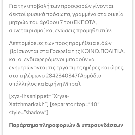
Για την υποβολή των προσφορών γίνονται
δεκτοί φυσικά πρόσωπα, γραμμένα στα οικεία
μητρώα του άρθρου 7 του ΕΚΠΟΤΑ,
συνεταιρισμοί και ενώσεις προμηθευτών.
Λεπτομέρειες των προς προμήθεια ειδών
βρίσκονται στα Γραφεία της ΚΟΙΝΩ.ΠΟΛΙΤΙ.Α.
και οι ενδιαφερόμενοι μπορούν να
ενημερώνονται τις εργάσιμες ημέρες και ώρες,
στο τηλέφωνο 2842340347(Αρμόδια
υπάλληλος κα Ειρήνη Μπρα).
[xyz-ihs snippet=”Xrysa-
Xatzhmarkakh”] [separator top=”40″
style=”shadow”]
Παράρτημα πληροφοριών & υπερσυνδέσεων