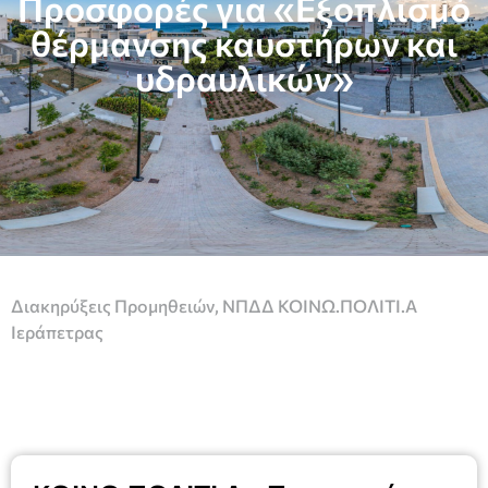
Προσφορές για «Εξοπλισμό
θέρμανσης καυστήρων και
υδραυλικών»
Διακηρύξεις Προμηθειών
,
ΝΠΔΔ ΚΟΙΝΩ.ΠΟΛΙΤΙ.Α
Ιεράπετρας