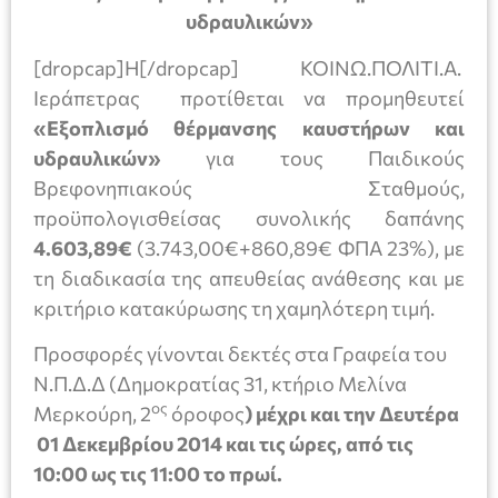
υδραυλικών»
[dropcap]Η[/dropcap] ΚΟΙΝΩ.ΠΟΛΙΤΙ.Α.
Ιεράπετρας προτίθεται να προμηθευτεί
«Εξοπλισμό θέρμανσης καυστήρων και
υδραυλικών»
για τους Παιδικούς
Βρεφονηπιακούς Σταθμούς,
προϋπολογισθείσας συνολικής δαπάνης
4.603,89€
(3.743,00€+860,89€ ΦΠΑ 23%), με
τη διαδικασία της απευθείας ανάθεσης και με
κριτήριο κατακύρωσης τη χαμηλότερη τιμή.
Προσφορές γίνονται δεκτές στα Γραφεία του
Ν.Π.Δ.Δ (Δημοκρατίας 31, κτήριο Μελίνα
ος
Μερκούρη, 2
όροφος
) μέχρι και την Δευτέρα
01 Δεκεμβρίου 2014 και τις ώρες, από τις
10:00 ως τις 11:00 το πρωί.