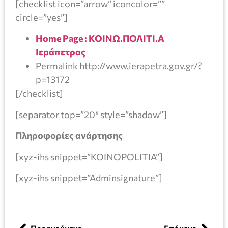
[checklist icon=”arrow” iconcolor=””
circle=”yes”]
Home Page : ΚΟΙΝΩ.ΠΟΛΙΤΙ.Α
Ιεράπετρας
Permalink http://www.ierapetra.gov.gr/?
p=13172
[/checklist]
[separator top=”20″ style=”shadow”]
Πληροφορίες ανάρτησης
[xyz-ihs snippet=”KOINOPOLITIA”]
[xyz-ihs snippet=”Adminsignature”]