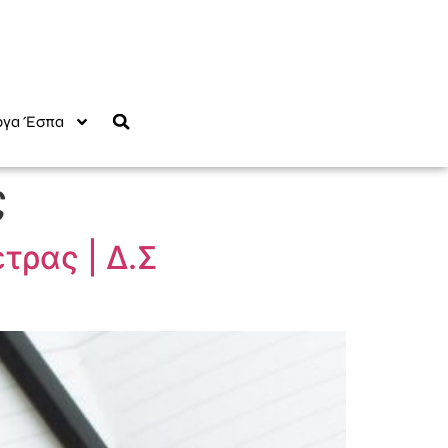
γα Έσπα
ς
τρας | Δ.Σ