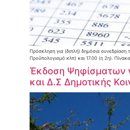
Πρόσκληση για (διπλή) δημόσια συνεδρίαση τ
Προϋπολογισμό κλπ) και 17.00 (η 2η). Πίνακ
Έκδοση Ψηφίσματων γ
και Δ.Σ Δημοτικής Κοι