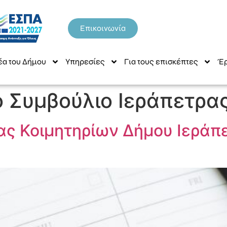
Επικοινωνία
έα του Δήμου
Υπηρεσίες
Για τους επισκέπτες
Έρ
 Συμβούλιο Ιεράπετρα
ας Κοιμητηρίων Δήμου Ιεράπε