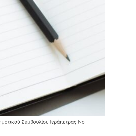
ημοτικού Συμβουλίου Ιεράπετρας Νο