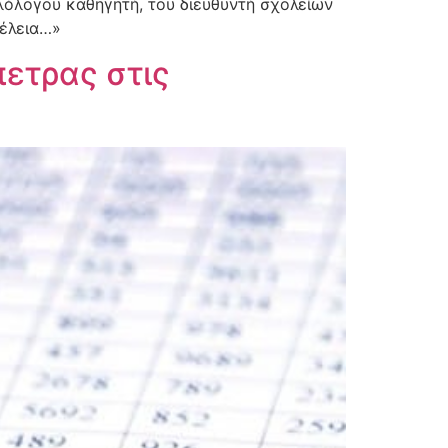
λόλογου καθηγητή, του διευθυντή σχολείων
τέλεια…»
πετρας στις