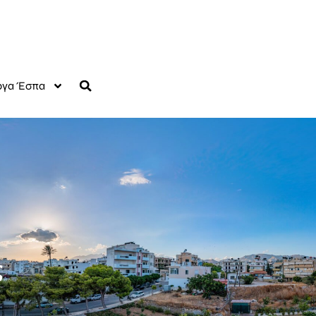
γα Έσπα
ς