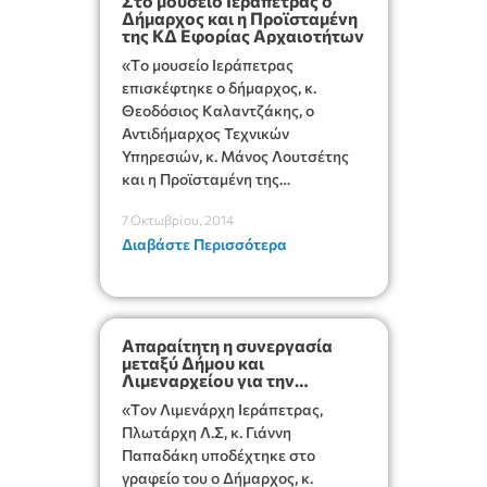
Στο μουσείο Ιεράπετρας ο
Δήμαρχος και η Προϊσταμένη
της ΚΔ Εφορίας Αρχαιοτήτων
«Tο μουσείο Ιεράπετρας
επισκέφτηκε ο δήμαρχος, κ.
Θεοδόσιος Καλαντζάκης, ο
Αντιδήμαρχος Τεχνικών
Υπηρεσιών, κ. Μάνος Λουτσέτης
και η Προϊσταμένη της
ΚΔ΄Εφορίας Αρχαιοτήτων,
7 Οκτωβρίου, 2014
κα.Χρύσα Σοφιανού....»
Διαβάστε Περισσότερα
Απαραίτητη η συνεργασία
μεταξύ Δήμου και
Λιμεναρχείου για την
αντιμετώπιση των
«Tον Λιμενάρχη Ιεράπετρας,
προβλημάτων
Πλωτάρχη Λ.Σ, κ. Γιάννη
Παπαδάκη υποδέχτηκε στο
γραφείο του ο Δήμαρχος, κ.