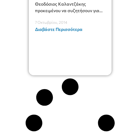
Θεοδόσιος Καλαντζάκης
προκειμένου να συζητήσουν για
θέματα που αφορούν τις
7 Οκτωβρίου, 2014
υπηρεσίες τους....»
Διαβάστε Περισσότερα