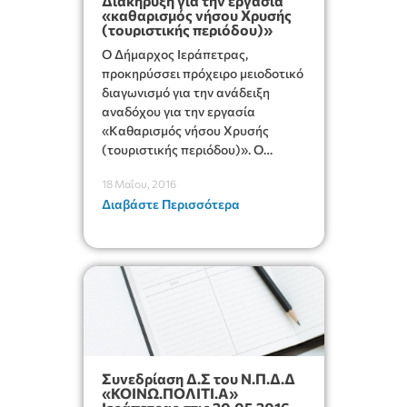
Διακήρυξη για την εργασία
«καθαρισμός νήσου Χρυσής
(τουριστικής περιόδου)»
Ο Δήμαρχος Ιεράπετρας,
προκηρύσσει πρόχειρο μειοδοτικό
διαγωνισμό για την ανάδειξη
αναδόχου για την εργασία
«Καθαρισμός νήσου Χρυσής
(τουριστικής περιόδου)». Ο
προϋπολογισμός ανέρχεται σε
18 Μαΐου, 2016
54.366,00 ευρώ. Η δημοπρασία θα
Διαβάστε Περισσότερα
γίνει στις 01.06.2016 ημέρα
Τετάρτη και ώρα 10:00 π.μ.
Συνεδρίαση Δ.Σ του Ν.Π.Δ.Δ
«ΚΟΙΝΩ.ΠΟΛΙΤΙ.Α»