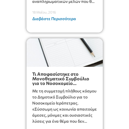
αναπληρωματικών μελών που θα
συγκροτήσουν τις επιτροπές
18 Μαΐου, 2016
παραλαβής του φορέα 70 του
Διαβάστε Περισσότερα
Ν.Π.Δ.Δ. «ΠΕΡΙΒΑΛΛΟΝ ΔΗΜΟΥ
ΙΕΡΑΠΕΤΡΑΣ».
Τι Αποφασίστηκε στο
Μονοθεματικό Συμβούλιο
για το Νοσοκομείο
Ιεράπετρας
Με τη συμμετοχή πλήθους κόσμου
το Δημοτικό Συμβούλιο για το
Νοσοκομείο Ιεράπετρας.
«Σύσσωμη ως κοινωνία απαιτούμε
άμεσες, μόνιμες και ουσιαστικές
λύσεις για ένα θέμα που δεν
αποτελεί προνόμιο αλλά δημόσιο