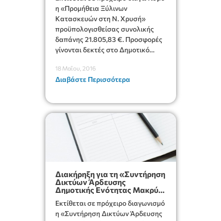
η «Προμήθεια Ξύλινων
Κατασκευών στη Ν. Χρυσή»
προϋπολογισθείσας συνολικής
δαπάνης 21.805,83 €. Προσφορές
γίνονται δεκτές στο Δημοτικό
Κατάστημα Ιεράπετρας μέχρι την
18 Μαΐου, 2016
2-6-2016 και ώρα 10.30 πμ.
Διαβάστε Περισσότερα
Διακήρηξη για τη «Συντήρηση
Δικτύων Άρδευσης
Δημοτικής Ενότητας Μακρύ
Γιαλού (προμήθεια υλικών)»
Εκτίθεται σε πρόχειρο διαγωνισμό
η «Συντήρηση Δικτύων Άρδευσης