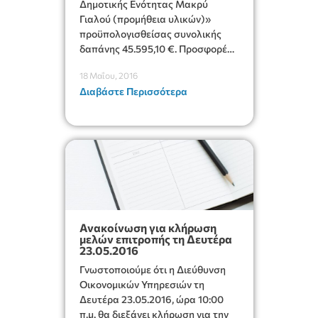
Δημοτικής Ενότητας Μακρύ
Γιαλού (προμήθεια υλικών)»
προϋπολογισθείσας συνολικής
δαπάνης 45.595,10 €. Προσφορές
γίνονται δεκτές μέχρι την 3-6-
18 Μαΐου, 2016
2016 ημέρα Παρασκευή και ώρα
Διαβάστε Περισσότερα
10.30 πμ.
Ανακοίνωση για κλήρωση
μελών επιτροπής τη Δευτέρα
23.05.2016
Γνωστοποιούμε ότι η Διεύθυνση
Οικονομικών Υπηρεσιών τη
Δευτέρα 23.05.2016, ώρα 10:00
π.μ. θα διεξάγει κλήρωση για την