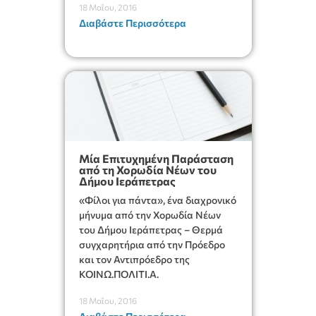
18 Μαΐου, 2016
αγαθό»
Διαβάστε Περισσότερα
Μία Επιτυχημένη Παράσταση
από τη Χορωδία Νέων του
Δήμου Ιεράπετρας
«Φίλοι για πάντα», ένα διαχρονικό
μήνυμα από την Χορωδία Νέων
του Δήμου Ιεράπετρας – Θερμά
συγχαρητήρια από την Πρόεδρο
και τον Αντιπρόεδρο της
ΚΟΙΝΩ.ΠΟΛΙΤΙ.Α.
18 Μαΐου, 2016