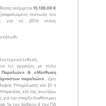
κθεσης ανέρχεται
15.128,00 €
εξασφαλισμένη πίστωση του
ρας για το 2019 στους
α κάτωθι:
νη τεχνική έκθεση.
α τις εργασίες με τίτλο
 Παραλιών
» &
«Μίσθωση
σύχναστων παραλιών»
, έχει
άληψης Υποχρέωσης και β) η
Υπηρεσίας, επί της ανωτέρω
 για την ύπαρξη διαθέσιμου
αρ 1α του άρθρου 4 του ΠΔ