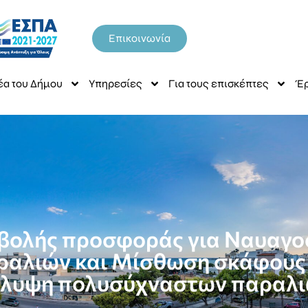
Επικοινωνία
έα του Δήμου
Υπηρεσίες
Για τους επισκέπτες
Έρ
βολής προσφοράς για Ναυαγο
αλιών και Μίσθωση σκάφους
λυψη πολυσύχναστων παραλ