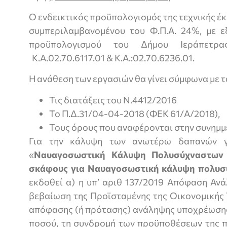
Ο ενδεικτικός προϋπολογισμός της τεχνικής έ
συμπεριλαμβανομένου του Φ.Π.Α. 24%, με 
προϋπολογισμού του Δήμου Ιεράπετ
Κ.Α.02.70.6117.01 & Κ.Α.:02.70.6236.01.
Η ανάθεση των εργασιών θα γίνει σύμφωνα με τ
Τις διατάξεις του Ν.4412/2016
Το Π.Δ.31/04-04-2018 (ΦΕΚ 61/Α/2018),
Τους όρους που αναφέρονται στην συνημμέ
Για την κάλυψη των ανωτέρω δαπανών γι
«
Ναυαγοσωστική Κάλυψη Πολυσύχναστων
σκάφους για Ναυαγοσωστική κάλυψη πολυ
εκδοθεί α) η υπ’ αριθ 137/2019 Απόφαση Αν
βεβαίωση της Προϊσταμένης της Οικονομικής 
απόφασης (ή πρότασης) ανάληψης υποχρέωσης,
ποσού, τη συνδρομή των προϋποθέσεων της π