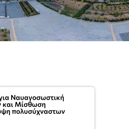
για Ναυαγοσωστική
 και Μίσθωση
υψη πολυσύχναστων