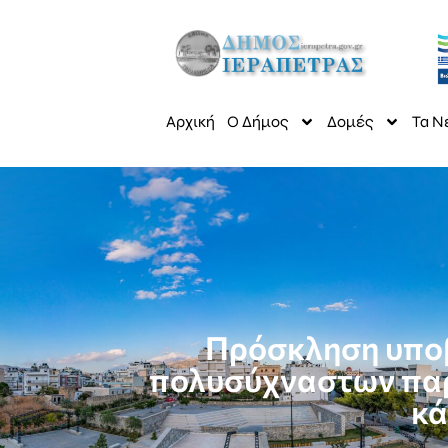
Αρχική
Ο Δήμος
Δομές
Τα Ν
Πρόσκληση υπο
πολυσύχναστων παρ
κά