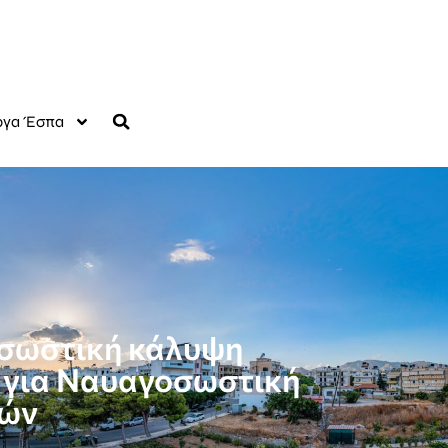
γα Έσπα
σωστική κάλυψη
 για Ναυαγοσωστική
ιών