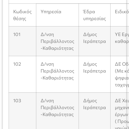
Κωδικός
Υπηρεσία
Έδρα
Ειδικ
θέσης
υπηρεσίας
101
Δ/νση
Δήμος
ΥΕ Ερ
Περιβάλλοντος
Ιεράπετρα
καθαρ
-Καθαριότητας
102
Δ/νση
Δήμος
ΔΕ Οδ
Περιβάλλοντος
Ιεράπετρα
(Με κ
-Καθαριότητας
ψηφια
ταχογ
103
Δ/νση
Δήμος
ΔΕ Χε
Περιβάλλοντος
Ιεράπετρα
μηχαν
-Καθαριότητας
έργων
( Προ
γαιών)