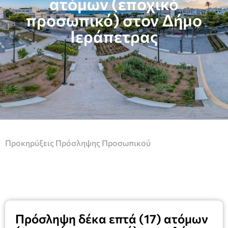
ατόμων (εποχικό
προσωπικό) στον Δήμο
Ιεράπετρας
Προκηρύξεις Πρόσληψης Προσωπικού
Πρόσληψη δέκα επτά (17) ατόμων