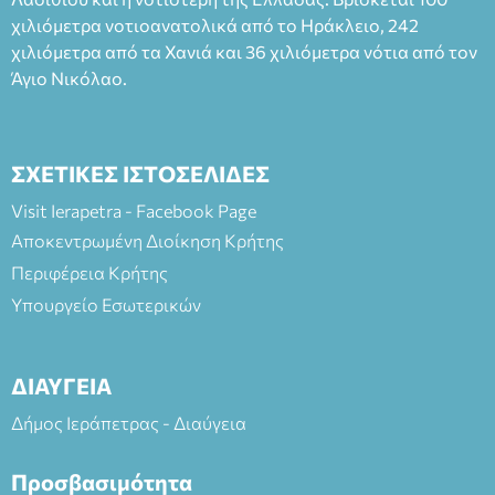
και στο more.com Χώρος: 3ο Γυμνάσιο Ιεράπετρας
(Είσοδος ΕΠΑ.Λ.) Έναρξη 21:15 Οργάνωση: ΚΝΩΣΟΣ
χιλιόμετρα νοτιοανατολικά από το Ηράκλειο, 242
ΘΕΑΤΡΙΚΕΣ ΠΑΡΑΓΩΓΕΣ ΕΕ
χιλιόμετρα από τα Χανιά και 36 χιλιόμετρα νότια από τον
Άγιο Νικόλαο.
ΣΧΕΤΙΚΕΣ ΙΣΤΟΣΕΛΙΔΕΣ
Visit Ierapetra - Facebook Page
Αποκεντρωμένη Διοίκηση Κρήτης
Περιφέρεια Κρήτης
Υπουργείο Εσωτερικών
ΔΙΑΥΓΕΙΑ
Δήμος Ιεράπετρας - Διαύγεια
Προσβασιμότητα