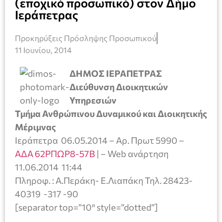
(εποχικό προσωπικό) στον Δήμο
Ιεράπετρας
Προκηρύξεις Πρόσληψης Προσωπικού
11 Ιουνίου, 2014
ΔΗΜΟΣ ΙΕΡΑΠΕΤΡΑΣ
Διεύθυνση Διοικητικών
Υπηρεσιών
Τμήμα Ανθρώπινου Δυναμικού και Διοικητικής
Μέριμνας
Ιεράπετρα 06.05.2014 – Αρ. Πρωτ 5990 –
ΑΔΑ 62ΡΠΩΡ8-57Β
| – Web ανάρτηση
11.06.2014 11:44
Πληροφ. : Α.Περάκη- Ε.Λιαπάκη Τηλ. 28423-
40319 -317 -90
[separator top=”10″ style=”dotted”]