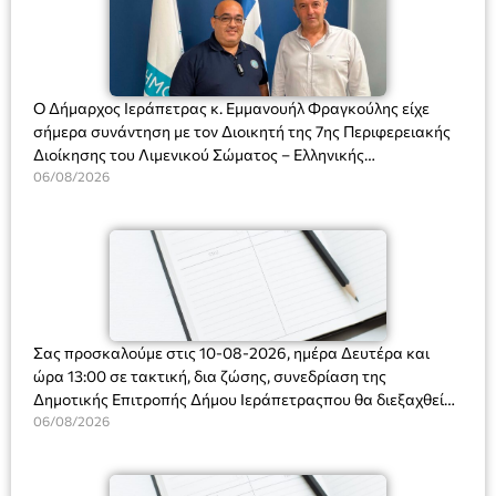
Ο Δήμαρχος Ιεράπετρας κ. Εμμανουήλ Φραγκούλης είχε
σήμερα συνάντηση με τον Διοικητή της 7ης Περιφερειακής
Διοίκησης του Λιμενικού Σώματος – Ελληνικής
Ακτοφυλακής (Λ.Σ.-ΕΛ.ΑΚΤ.), Αρχιπλοίαρχο Λ.Σ. κ. Ιωάννη
06/08/2026
Ορφανό
Σας προσκαλούμε στις 10-08-2026, ημέρα Δευτέρα και
ώρα 13:00 σε τακτική, δια ζώσης, συνεδρίαση της
Δημοτικής Επιτροπής Δήμου Ιεράπετραςπου θα διεξαχθεί
στο Δημοτικό Κατάστημα, Δημοκρατίας 31 στην αίθουσα
06/08/2026
«ΙΩΑΝΝΗΣ ΧΡΙΣΤΑΚΗΣ» στον 1ο όροφο, για τη συζήτηση
και λήψη αποφάσεων στα παρακάτω θέματα: