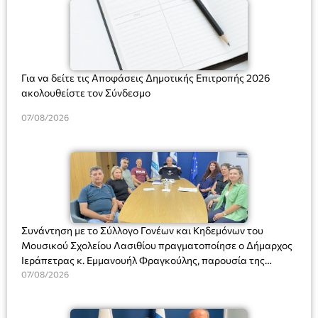
Για να δείτε τις Αποφάσεις Δημοτικής Επιτροπής 2026
ακολουθείστε τον Σύνδεσμο
07/08/2026
Συνάντηση με το Σύλλογο Γονέων και Κηδεμόνων του
Μουσικού Σχολείου Λασιθίου πραγματοποίησε ο Δήμαρχος
Ιεράπετρας κ. Εμμανουήλ Φραγκούλης, παρουσία της
Διευθύντριας του σχολείου κας Μαριάννας Χαΐτα.
07/08/2026