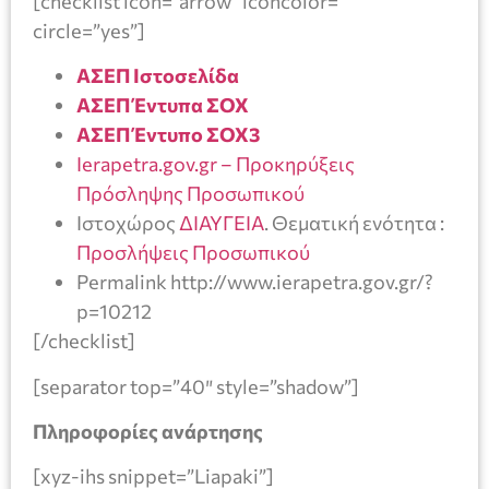
[checklist icon=”arrow” iconcolor=””
circle=”yes”]
ΑΣΕΠ Ιστοσελίδα
ΑΣΕΠ Έντυπα ΣΟΧ
ΑΣΕΠ Έντυπο ΣΟΧ3
Ierapetra.gov.gr – Προκηρύξεις
Πρόσληψης Προσωπικού
Ιστοχώρος
ΔΙΑΥΓΕΙΑ
. Θεματική ενότητα :
Προσλήψεις Προσωπικού
Permalink http://www.ierapetra.gov.gr/?
p=10212
[/checklist]
[separator top=”40″ style=”shadow”]
Πληροφορίες ανάρτησης
[xyz-ihs snippet=”Liapaki”]