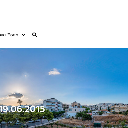
γα Έσπα
 19.06.2015