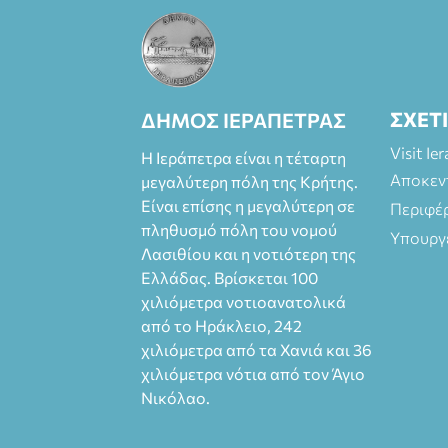
του Δημήτρη
Καπουράνη,
νικητή του
βραβείου
Δημήτρης Χορν
ΣΧΕΤ
ΔΗΜΟΣ ΙΕΡΑΠΕΤΡΑΣ
2022-2023, για
την ερμηνεία του
Visit Ie
Η Ιεράπετρα είναι η τέταρτη
στον διπλό ρόλο
Αποκεν
μεγαλύτερη πόλη της Κρήτης.
του Μαρτίν/
Είναι επίσης η μεγαλύτερη σε
Περιφέ
Φεδερίκο.
πληθυσμό πόλη του νομού
Σκηνοθεσία: Βαγ
Υπουργ
γέλης
Λασιθίου και η νοτιότερη της
Θεοδωρόπουλος
Ελλάδας. Βρίσκεται 100
Είσοδος: : Ταμείο
χιλιόμετρα νοτιοανατολικά
22€-
από το Ηράκλειο, 242
Προπώληση 20€
χιλιόμετρα από τα Χανιά και 36
( Άνεργοι,
χιλιόμετρα νότια από τον Άγιο
Φοιτητές, ΑΜΕΑ,
Νικόλαο.
άνω των 65
Προπώληση: Βιβ
λιοπωλείο