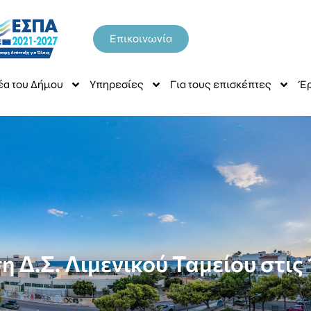
Επικοινωνία
έα του Δήμου
Υπηρεσίες
Για τους επισκέπτες
Έρ
 Δ.Σ. Λιμενικού Ταμείου στις