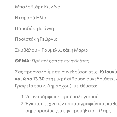
Μπαλοθιάρη Κων/νο
Νταραρά Ηλία
Παπαδάκη Ιωάννη
Προϊστάκη Γεώργιο
Σκυβάλου – Ρουμελιωτάκη Μαρία
ΘΕΜΑ
:
Πρόσκληση σε συνεδρίαση
Σας προσκαλούμε σε συνεδρίαση στις
19 Ιουν
και ώρα 13.30
στη μικρή αίθουσα συνεδριάσεω
Γραφείο του κ. Δημάρχου) με θέματα:
2η αναμόρφωση προϋπολογισμού
Έγκριση τεχνικών προδιαγραφών και καθ
δημοπρασίας για την προμήθεια Πίλαρς