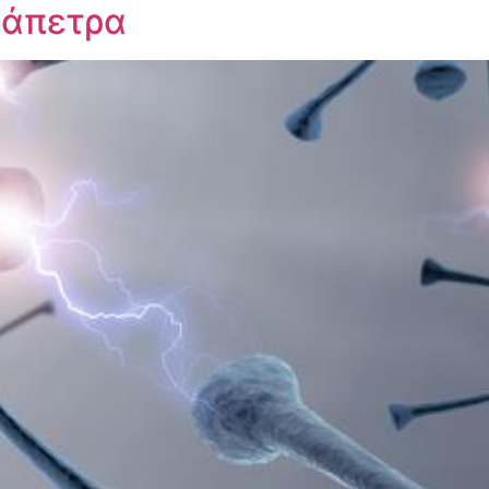
ράπετρα