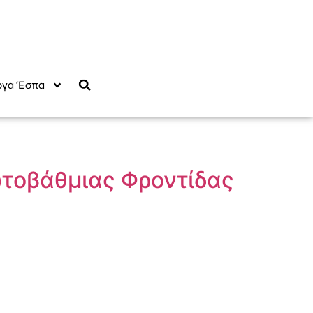
γα Έσπα
ωτοβάθμιας Φροντίδας