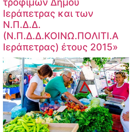
τροφίμων Δήμου
Ιεράπετρας και των
Ν.Π.Δ.Δ.
(Ν.Π.Δ.Δ.ΚΟΙΝΩ.ΠΟΛΙΤΙ.Α
Ιεράπετρας) έτους 2015»