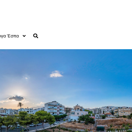
γα Έσπα