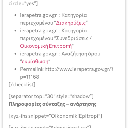
circle=”yes”]
ierapetra.gov.gr : Κατηγορία
περιεχομένου “
Διακηρύξεις
“
ierapetra.gov.gr : Κατηγορία
περιεχομένου “Συνεδριάσεις /
Οικονομική Επιτροπή
“
ierapetra.gov.gr : Αναζήτηση όρου
“
εκμίσθωση
“
Permalink http://www.ierapetra.gov.gr/?
p=11168
[/checklist]
[separator top=”30″ style=”shadow”]
Πληροφορίες σύνταξης – ανάρτησης
[xyz-ihs snippet=”OikonomikiEpitropi”]
[xyz-ihs snippet=”Adminsignature”]