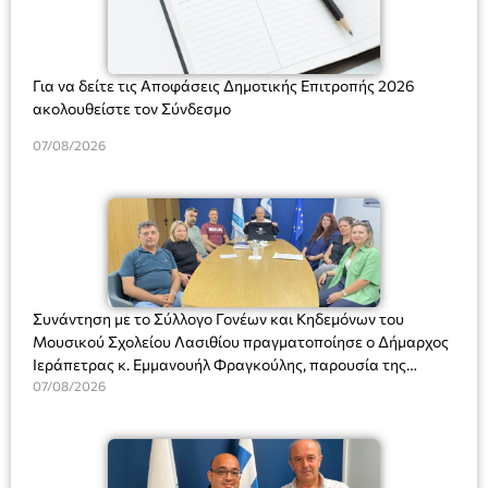
Για να δείτε τις Αποφάσεις Δημοτικής Επιτροπής 2026
ακολουθείστε τον Σύνδεσμο
07/08/2026
Συνάντηση με το Σύλλογο Γονέων και Κηδεμόνων του
Μουσικού Σχολείου Λασιθίου πραγματοποίησε ο Δήμαρχος
Ιεράπετρας κ. Εμμανουήλ Φραγκούλης, παρουσία της
Διευθύντριας του σχολείου κας Μαριάννας Χαΐτα.
07/08/2026