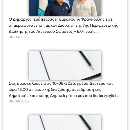
Ο Δήμαρχος Ιεράπετρας κ. Εμμανουήλ Φραγκούλης είχε
σήμερα συνάντηση με τον Διοικητή της 7ης Περιφερειακής
Διοίκησης του Λιμενικού Σώματος – Ελληνικής
Ακτοφυλακής (Λ.Σ.-ΕΛ.ΑΚΤ.), Αρχιπλοίαρχο Λ.Σ. κ. Ιωάννη
06/08/2026
Ορφανό
Σας προσκαλούμε στις 10-08-2026, ημέρα Δευτέρα και
ώρα 13:00 σε τακτική, δια ζώσης, συνεδρίαση της
Δημοτικής Επιτροπής Δήμου Ιεράπετραςπου θα διεξαχθεί
στο Δημοτικό Κατάστημα, Δημοκρατίας 31 στην αίθουσα
06/08/2026
«ΙΩΑΝΝΗΣ ΧΡΙΣΤΑΚΗΣ» στον 1ο όροφο, για τη συζήτηση
και λήψη αποφάσεων στα παρακάτω θέματα: