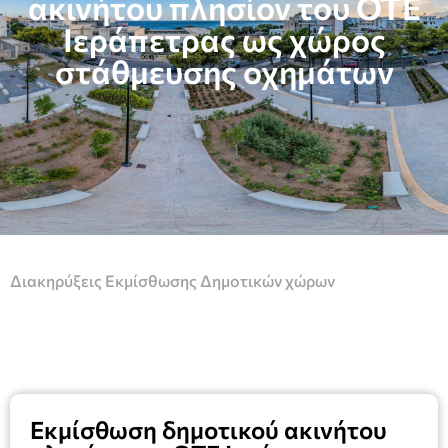
ακινήτου πλησίον του ΟΤΕ
Ιεράπετρας ως χώρος
στάθμευσης οχημάτων
Διακηρύξεις Εκμίσθωσης Δημοτικών χώρων
Εκμίσθωση δημοτικού ακινήτου