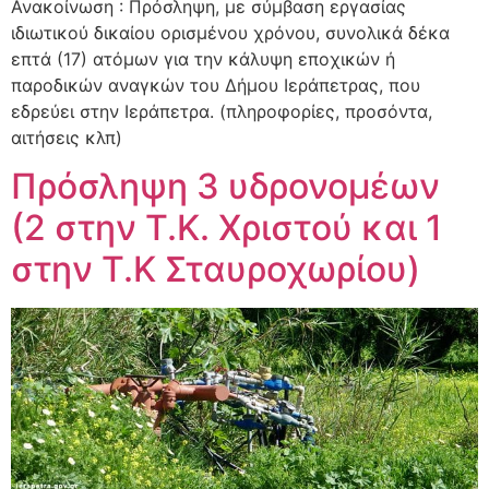
Ανακοίνωση : Πρόσληψη, με σύμβαση εργασίας
ιδιωτικού δικαίου ορισμένου χρόνου, συνολικά δέκα
επτά (17) ατόμων για την κάλυψη εποχικών ή
παροδικών αναγκών του Δήμου Ιεράπετρας, που
εδρεύει στην Ιεράπετρα. (πληροφορίες, προσόντα,
αιτήσεις κλπ)
Πρόσληψη 3 υδρονομέων
(2 στην Τ.Κ. Χριστού και 1
στην Τ.Κ Σταυροχωρίου)